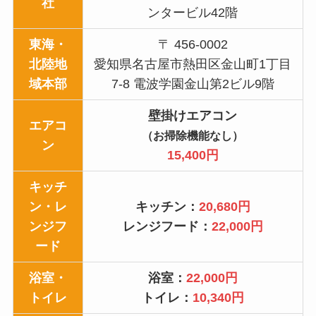
社
ンタービル42階
東海・
〒 456-0002
北陸地
愛知県名古屋市熱田区金山町1丁目
域本部
7-8 電波学園金山第2ビル9階
壁掛けエアコン
エアコ
（お掃除機能なし）
ン
15,400円
キッチ
ン・レ
キッチン：
20,680円
ンジフ
レンジフード：
22,000円
ード
浴室・
浴室：
22,000円
トイレ
トイレ：
10,340円