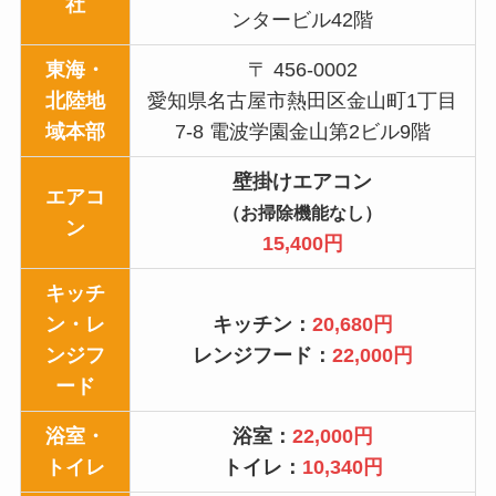
社
ンタービル42階
東海・
〒 456-0002
北陸地
愛知県名古屋市熱田区金山町1丁目
域本部
7-8 電波学園金山第2ビル9階
壁掛けエアコン
エアコ
（お掃除機能なし）
ン
15,400円
キッチ
ン・レ
キッチン：
20,680円
ンジフ
レンジフード：
22,000円
ード
浴室・
浴室：
22,000円
トイレ
トイレ：
10,340円